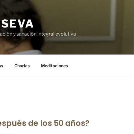
USEVA
ción y sanación integral evolutiva
as
Charlas
Meditaciones
pués de los 50 años?