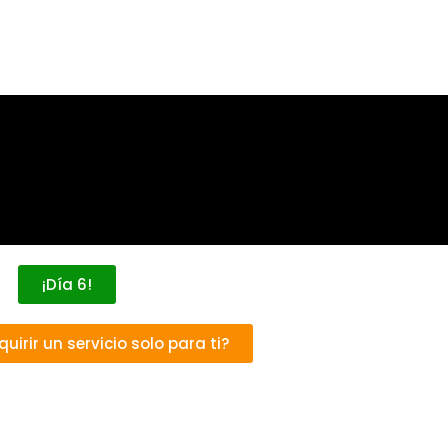
¡Día 6!
uirir un servicio solo para ti?