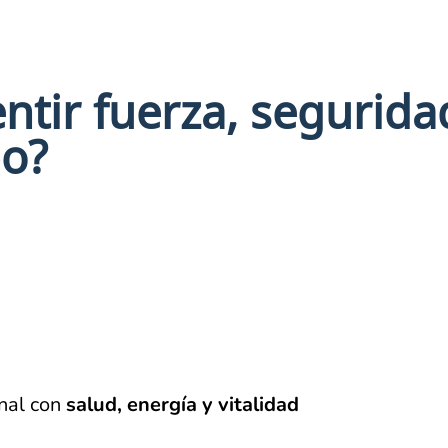
entir fuerza, segurida
po?
onal con
salud, energía y vitalidad