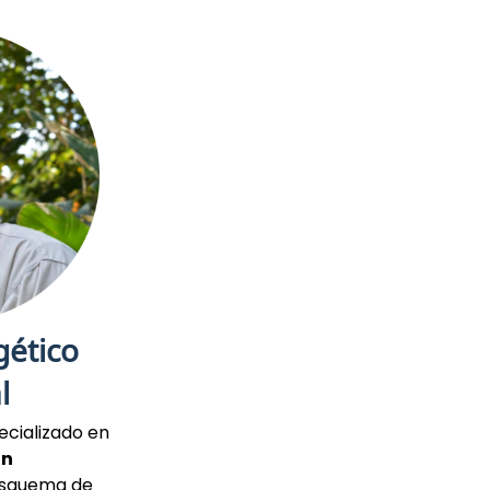
gético
l
ecializado en
ón
esquema de