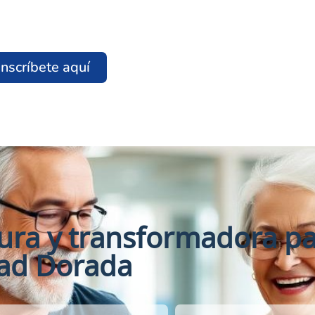
Inscríbete aquí
gura y transformadora pa
ad Dorada