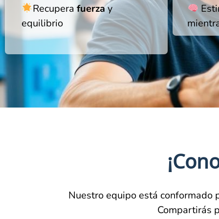
Recupera
fuerza
y
Esti
equilibrio
mientr
¡Cono
Nuestro equipo está conformado po
Compartirás p